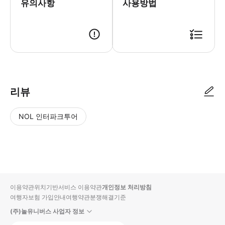
유의사항
사용방법
리뷰
NOL 인터파크투어
NOL
별
사
에서
점
진/
작성
높
동
된
은
영
리뷰
순
상
이용약관
위치기반서비스 이용약관
개인정보 처리방침
입니
여행자보험 가입안내
여행약관
분쟁해결기준
다.
(주)놀유니버스 사업자 정보