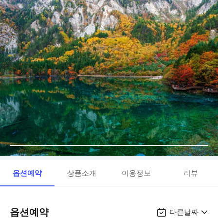
옵션예약
상품소개
이용정보
리뷰
옵션예약
다른날짜