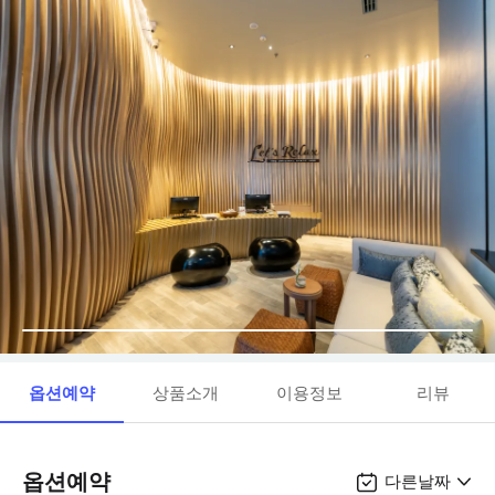
옵션예약
상품소개
이용정보
리뷰
옵션예약
다른날짜