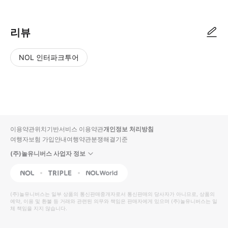
리뷰
NOL 인터파크투어
NOL
별
사
에서
점
진/
작성
높
동
된
은
영
리뷰
순
상
이용약관
위치기반서비스 이용약관
개인정보 처리방침
입니
여행자보험 가입안내
여행약관
분쟁해결기준
다.
(주)놀유니버스 사업자 정보
별
사
NOL
Triple
Interpark Global
점
진/
높
동
(주)놀유니버스
는 일부 상품의 통신판매중개자로서 통신판매의 당사자가 아니므로, 상품의
예약, 이용 및 환불 등 거래와 관련된 의무와 책임은 판매자에게 있으며
은
영
(주)놀유니버스
는 일
체 책임을 지지 않습니다.
순
상