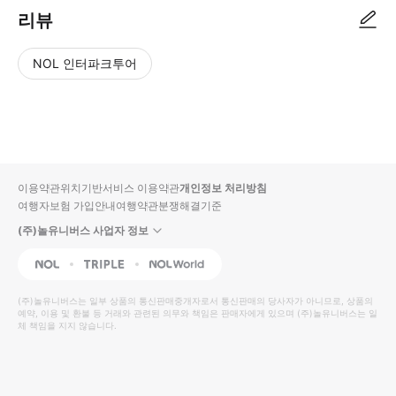
리뷰
NOL 인터파크투어
NOL
별
사
에서
점
진/
작성
높
동
된
은
영
리뷰
순
상
이용약관
위치기반서비스 이용약관
개인정보 처리방침
입니
여행자보험 가입안내
여행약관
분쟁해결기준
다.
(주)놀유니버스 사업자 정보
별
사
NOL
Triple
Interpark Global
점
진/
높
동
(주)놀유니버스
는 일부 상품의 통신판매중개자로서 통신판매의 당사자가 아니므로, 상품의
예약, 이용 및 환불 등 거래와 관련된 의무와 책임은 판매자에게 있으며
은
영
(주)놀유니버스
는 일
체 책임을 지지 않습니다.
순
상