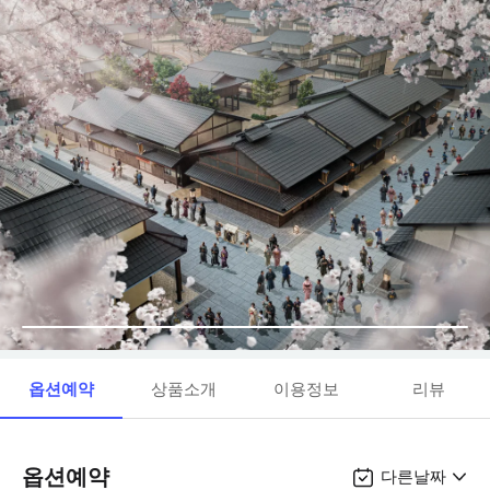
옵션예약
상품소개
이용정보
리뷰
옵션예약
다른날짜