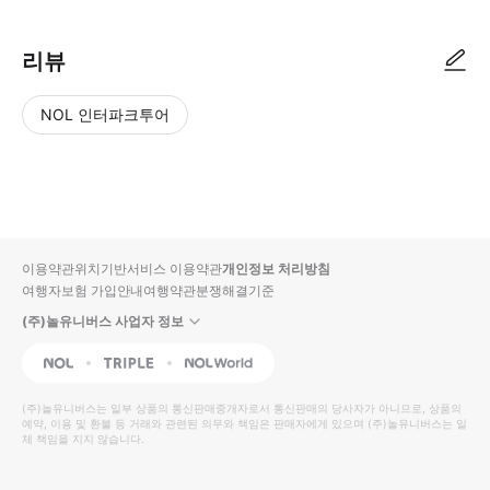
리뷰
NOL 인터파크투어
NOL
별
사
에서
점
진/
작성
높
동
된
은
영
리뷰
순
상
이용약관
위치기반서비스 이용약관
개인정보 처리방침
입니
여행자보험 가입안내
여행약관
분쟁해결기준
다.
(주)놀유니버스 사업자 정보
별
사
NOL
Triple
Interpark Global
점
진/
높
동
(주)놀유니버스
는 일부 상품의 통신판매중개자로서 통신판매의 당사자가 아니므로, 상품의
예약, 이용 및 환불 등 거래와 관련된 의무와 책임은 판매자에게 있으며
은
영
(주)놀유니버스
는 일
체 책임을 지지 않습니다.
순
상