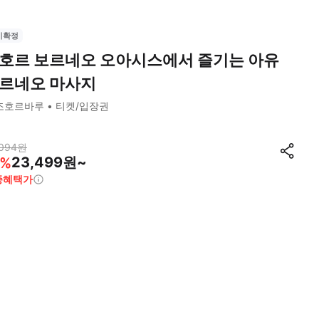
시확정
호르 보르네오 오아시스에서 즐기는 아유
르네오 마사지
조호르바루
티켓/입장권
094
원
23,499원~
%
종혜택가