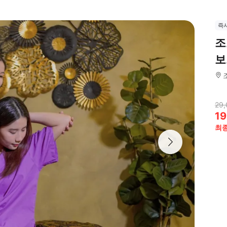
즉
조
보
29,
19
최