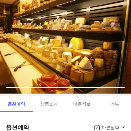
옵션예약
상품소개
이용정보
리뷰
옵션예약
다른날짜