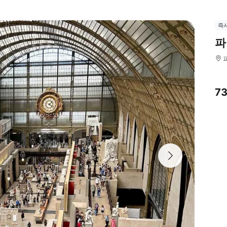
즉
파
7