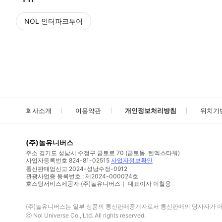
NOL 인터파크투어
NOL
에서 작성된 리뷰 입니다.
별점 높은순
별점 높은순
회사소개
이용약관
개인정보처리방침
위치기
(주)놀유니버스
주소
경기도 성남시 수정구 금토로 70 (금토동, 텐엑스타워)
사업자등록번호
824-81-02515
사업자정보확인
통신판매업신고
2024-성남수정-0912
관광사업증 등록번호 : 제2024-000024호
호스팅서비스제공자 (주)놀유니버스｜ 대표이사 이철웅
(주)놀유니버스
는 일부 상품의 통신판매중개자로서 통신판매의 당사자가 아니
ⓒ
Nol Universe Co
., Ltd. All rights reserved.