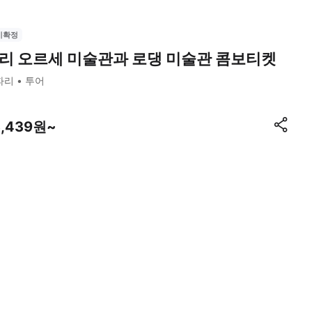
시확정
리 오르세 미술관과 로댕 미술관 콤보티켓
파리
투어
3,439원~