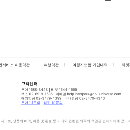
사진/동영상
사진/동영상
반서비스 이용약관
여행약관
여행자보험 가입내역
티켓
고객센터
투어 1588-3443
티켓 1544-1555
팩스 02-6919-1586
이메일 help.interpark@nol-universe.com
해외항공 02-3479-4399
국내항공 02-3479-4340
투어 1:1문의
티켓 1:1문의
므로, 상품의 예약, 이용 및 환불 등 거래와 관련된 의무와 책임은 판매자에게 있으