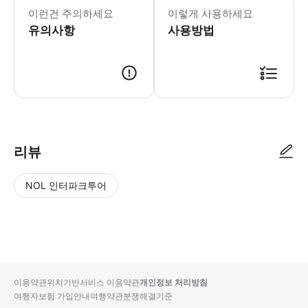
이런건 주의하세요
이렇게 사용하세요
유의사항
사용방법
리뷰
NOL 인터파크투어
NOL
별
사
에서
점
진/
작성
높
동
된
은
영
리뷰
순
상
이용약관
위치기반서비스 이용약관
개인정보 처리방침
입니
여행자보험 가입안내
여행약관
분쟁해결기준
다.