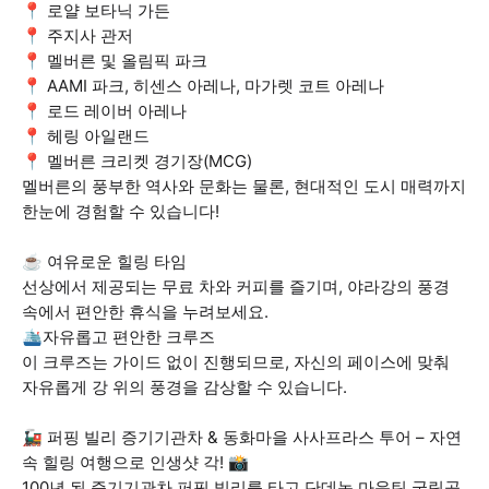
📍 로얄 보타닉 가든
📍 주지사 관저
📍 멜버른 및 올림픽 파크
📍 AAMI 파크, 히센스 아레나, 마가렛 코트 아레나
📍 로드 레이버 아레나
📍 헤링 아일랜드
📍 멜버른 크리켓 경기장(MCG)
멜버른의 풍부한 역사와 문화는 물론, 현대적인 도시 매력까지
한눈에 경험할 수 있습니다!
☕ 여유로운 힐링 타임
선상에서 제공되는 무료 차와 커피를 즐기며, 야라강의 풍경
속에서 편안한 휴식을 누려보세요.
🛳️자유롭고 편안한 크루즈
이 크루즈는 가이드 없이 진행되므로, 자신의 페이스에 맞춰
자유롭게 강 위의 풍경을 감상할 수 있습니다.
🚂 퍼핑 빌리 증기기관차 & 동화마을 사사프라스 투어 – 자연
속 힐링 여행으로 인생샷 각! 📸
100년 된 증기기관차 퍼핑 빌리를 타고 단데농 마운틴 국립공