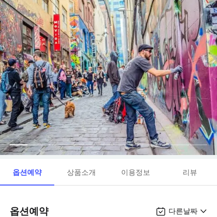
옵션예약
상품소개
이용정보
리뷰
옵션예약
다른날짜