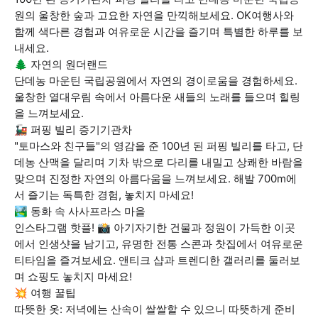
원의 울창한 숲과 고요한 자연을 만끽해보세요. OK여행사와
함께 색다른 경험과 여유로운 시간을 즐기며 특별한 하루를 보
내세요.
🌲 자연의 원더랜드
단데농 마운틴 국립공원에서 자연의 경이로움을 경험하세요.
울창한 열대우림 속에서 아름다운 새들의 노래를 들으며 힐링
을 느껴보세요.
🚂 퍼핑 빌리 증기기관차
"토마스와 친구들"의 영감을 준 100년 된 퍼핑 빌리를 타고, 단
데농 산맥을 달리며 기차 밖으로 다리를 내밀고 상쾌한 바람을
맞으며 진정한 자연의 아름다움을 느껴보세요. 해발 700m에
서 즐기는 독특한 경험, 놓치지 마세요!
🏞️ 동화 속 사사프라스 마을
인스타그램 핫플! 📸 아기자기한 건물과 정원이 가득한 이곳
에서 인생샷을 남기고, 유명한 전통 스콘과 찻집에서 여유로운
티타임을 즐겨보세요. 앤티크 샵과 트렌디한 갤러리를 둘러보
며 쇼핑도 놓치지 마세요!
💥 여행 꿀팁
따뜻한 옷: 저녁에는 산속이 쌀쌀할 수 있으니 따뜻하게 준비