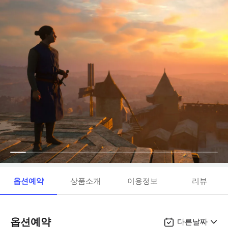
옵션예약
상품소개
이용정보
리뷰
옵션예약
다른날짜