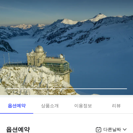
옵션예약
상품소개
이용정보
리뷰
옵션예약
다른날짜