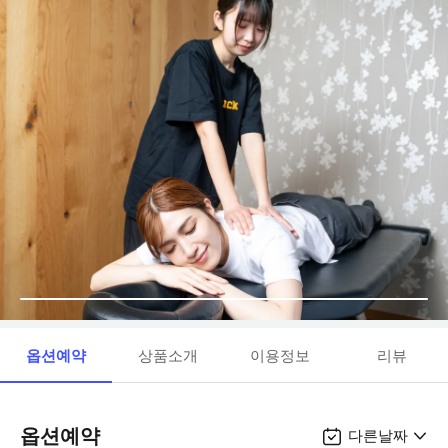
옵션예약
상품소개
이용정보
리뷰
옵션예약
다른날짜