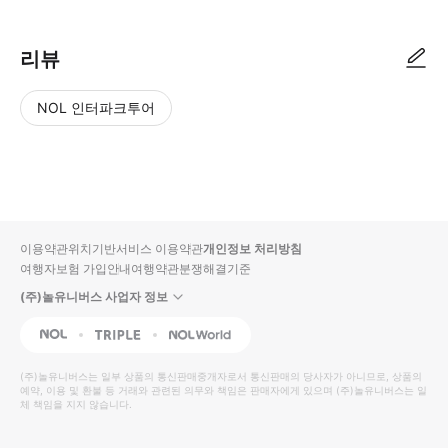
리뷰
NOL 인터파크투어
NOL
별
사
에서
점
진/
작성
높
동
된
은
영
리뷰
순
상
이용약관
위치기반서비스 이용약관
개인정보 처리방침
입니
여행자보험 가입안내
여행약관
분쟁해결기준
다.
(주)놀유니버스 사업자 정보
별
사
NOL
Triple
Interpark Global
점
진/
높
동
(주)놀유니버스
는 일부 상품의 통신판매중개자로서 통신판매의 당사자가 아니므로, 상품의
예약, 이용 및 환불 등 거래와 관련된 의무와 책임은 판매자에게 있으며
은
영
(주)놀유니버스
는 일
체 책임을 지지 않습니다.
순
상