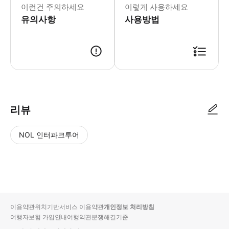
이런건 주의하세요
이렇게 사용하세요
유의사항
사용방법
● 예약접수 후 확정이 되면 이용가능합니다. ● 바우처에 안내된 사용 방법
리뷰
NOL 인터파크투어
NOL
별
사
에서
점
진/
작성
높
동
된
은
영
리뷰
순
상
이용약관
위치기반서비스 이용약관
개인정보 처리방침
입니
여행자보험 가입안내
여행약관
분쟁해결기준
다.