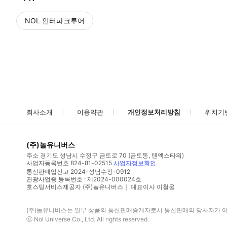
NOL 인터파크투어
NOL
에서 작성된 리뷰 입니다.
별점 높은순
별점 높은순
회사소개
이용약관
개인정보처리방침
위치기
(주)놀유니버스
주소
경기도 성남시 수정구 금토로 70 (금토동, 텐엑스타워)
사업자등록번호
824-81-02515
사업자정보확인
통신판매업신고
2024-성남수정-0912
관광사업증 등록번호 : 제2024-000024호
호스팅서비스제공자 (주)놀유니버스｜ 대표이사 이철웅
(주)놀유니버스
는 일부 상품의 통신판매중개자로서 통신판매의 당사자가 아니
ⓒ
Nol Universe Co
., Ltd. All rights reserved.