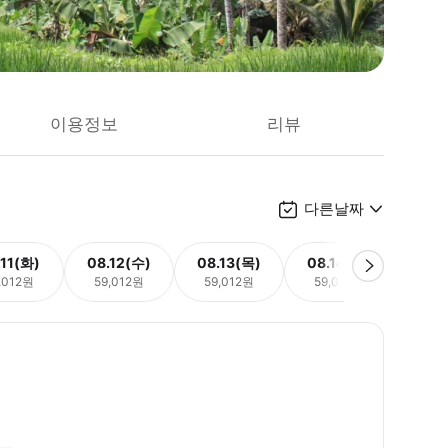
이용정보
리뷰
다른날짜
.11(화)
08.12(수)
08.13(목)
08.14(금)
08.
,012원
59,012원
59,012원
59,012원
59,