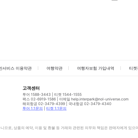
사진/동영상
사진/동영상
반서비스 이용약관
여행약관
여행자보험 가입내역
티켓
고객센터
투어 1588-3443
티켓 1544-1555
팩스 02-6919-1586
이메일 help.interpark@nol-universe.com
해외항공 02-3479-4399
국내항공 02-3479-4340
투어 1:1문의
티켓 1:1문의
므로, 상품의 예약, 이용 및 환불 등 거래와 관련된 의무와 책임은 판매자에게 있으