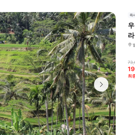
즉
우
라
73,
19
최