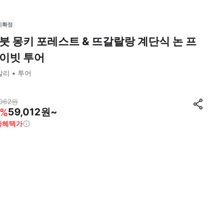
시확정
붓 몽키 포레스트 & 뜨갈랄랑 계단식 논 프
이빗 투어
발리
투어
062
원
59,012원~
%
종혜택가