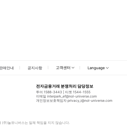
고객센터
판매안내
공지사항
Language
전자금융거래 분쟁처리 담당정보
투어 1588-3443
티켓 1544-1555
이메일 interpark_ef@nol-universe.com
개인정보보호책임자 privacy_i@nol-universe.com
며
(주)놀유니버스
는 일체 책임을 지지 않습니다.