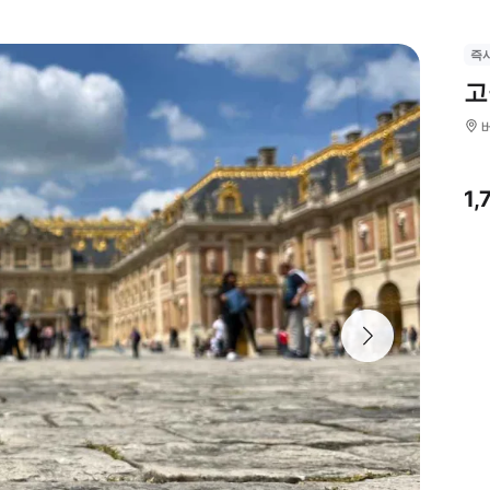
즉
고
1,