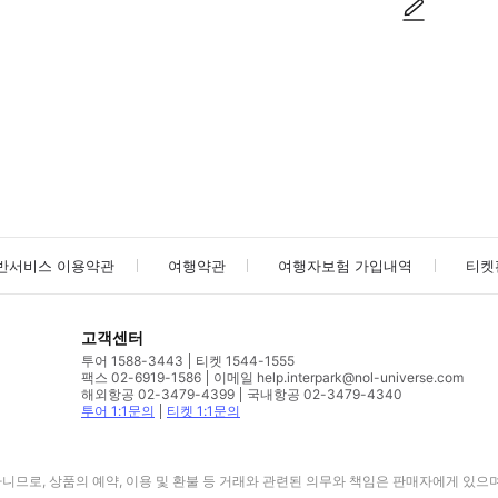
사진/동영상
사진/동영상
반서비스 이용약관
여행약관
여행자보험 가입내역
티켓
고객센터
투어 1588-3443
티켓 1544-1555
팩스 02-6919-1586
이메일 help.interpark@nol-universe.com
해외항공 02-3479-4399
국내항공 02-3479-4340
투어 1:1문의
티켓 1:1문의
므로, 상품의 예약, 이용 및 환불 등 거래와 관련된 의무와 책임은 판매자에게 있으