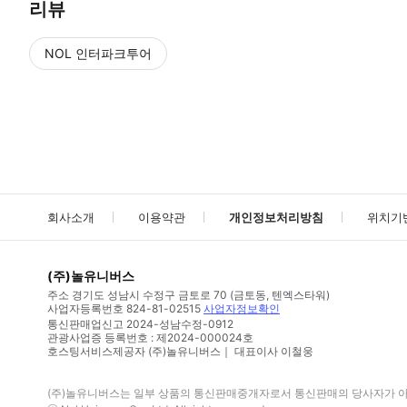
리뷰
NOL 인터파크투어
NOL
에서 작성된 리뷰 입니다.
별점 높은순
별점 높은순
회사소개
이용약관
개인정보처리방침
위치기
(주)놀유니버스
주소
경기도 성남시 수정구 금토로 70 (금토동, 텐엑스타워)
사업자등록번호
824-81-02515
사업자정보확인
통신판매업신고
2024-성남수정-0912
관광사업증 등록번호 : 제2024-000024호
호스팅서비스제공자 (주)놀유니버스｜ 대표이사 이철웅
(주)놀유니버스
는 일부 상품의 통신판매중개자로서 통신판매의 당사자가 아니