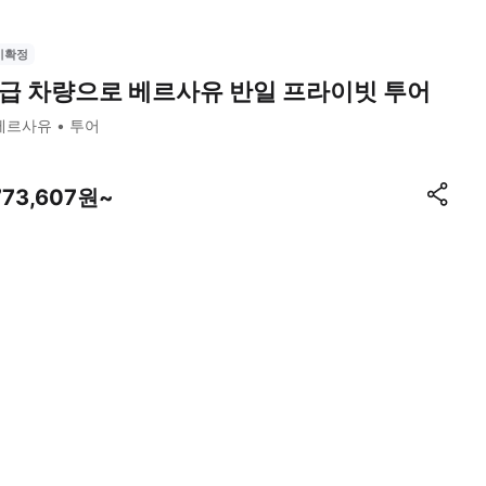
시확정
급 차량으로 베르사유 반일 프라이빗 투어
베르사유
투어
773,607원~