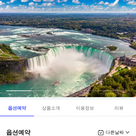
옵션예약
상품소개
이용정보
리뷰
옵션예약
다른날짜