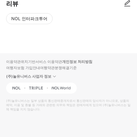
리뷰
NOL 인터파크투어
NOL
별
사
에서
점
진/
작성
높
동
된
은
영
리뷰
순
상
이용약관
위치기반서비스 이용약관
개인정보 처리방침
입니
여행자보험 가입안내
여행약관
분쟁해결기준
다.
(주)놀유니버스 사업자 정보
별
사
NOL
Triple
Interpark Global
점
진/
높
동
(주)놀유니버스
는 일부 상품의 통신판매중개자로서 통신판매의 당사자가 아니므로, 상품의
예약, 이용 및 환불 등 거래와 관련된 의무와 책임은 판매자에게 있으며
은
영
(주)놀유니버스
는 일
체 책임을 지지 않습니다.
순
상