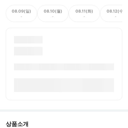
08.09(일)
08.10(월)
08.11(화)
08.12(수)
-
-
-
-
상품소개