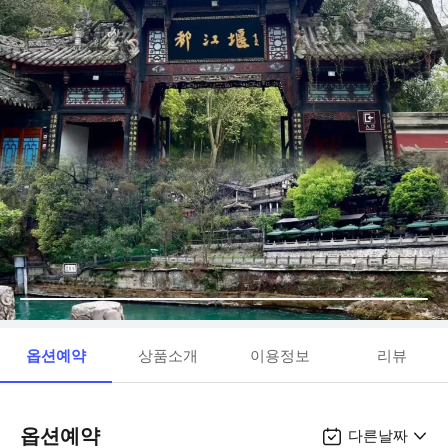
옵션예약
상품소개
이용정보
리뷰
옵션예약
다른날짜