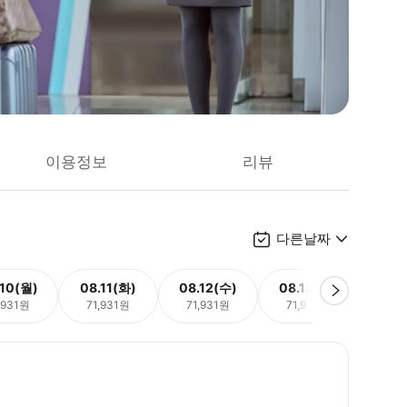
이용정보
리뷰
다른날짜
.10(월)
08.11(화)
08.12(수)
08.13(목)
08.
,931원
71,931원
71,931원
71,931원
71,