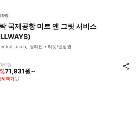
시확정
락 국제공항 미트 앤 그릿 서비스
ALLWAYS)
entral Luzon
필리핀
티켓/입장권
057
원
71,931원~
%
종혜택가