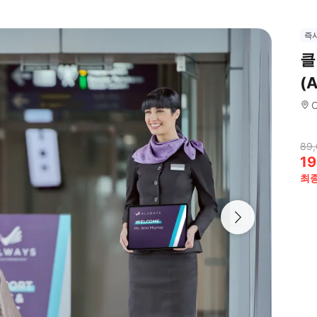
즉
클
(
C
89,
19
최