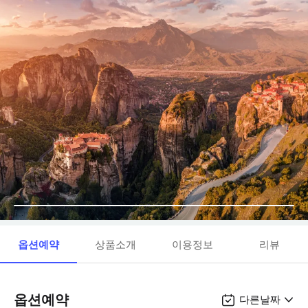
옵션예약
상품소개
이용정보
리뷰
옵션예약
다른날짜