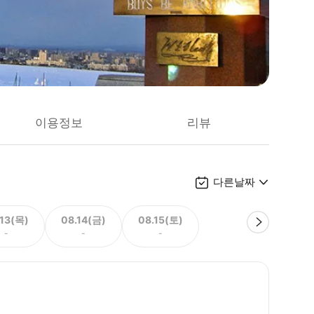
이용정보
리뷰
다른날짜
.13(목)
08.14(금)
08.15(토)
-
-
-