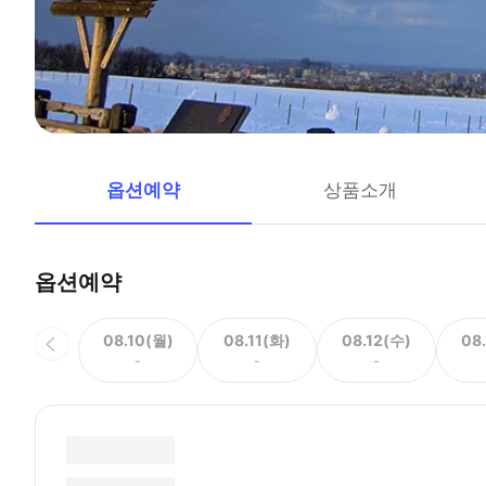
옵션예약
상품소개
옵션예약
08.10(월)
08.11(화)
08.12(수)
08
-
-
-