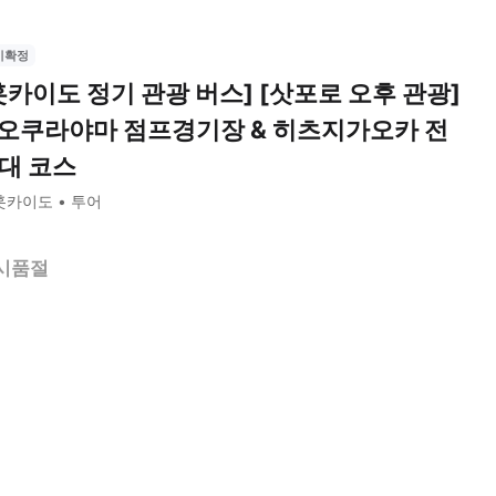
시확정
홋카이도 정기 관광 버스] [삿포로 오후 관광]
 오쿠라야마 점프경기장 & 히츠지가오카 전
대 코스
훗카이도
투어
시품절