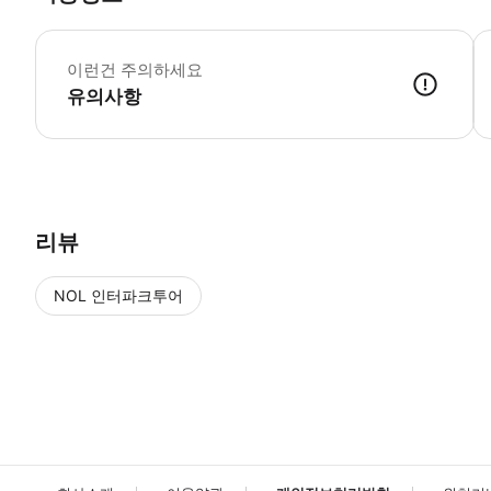
휠
이런건 주의하세요
유의사항
출발 시간 15분 전까지 삿포로역 북쪽 출구 택시 승강장 옆 정기 관광버
리뷰
NOL 인터파크투어
NOL
에서 작성된 리뷰 입니다.
별점 높은순
별점 높은순