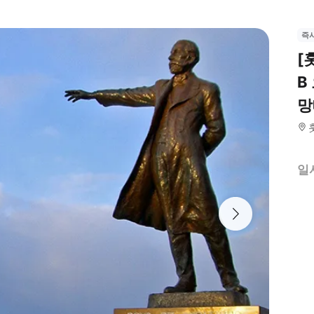
즉
[
B
망
일