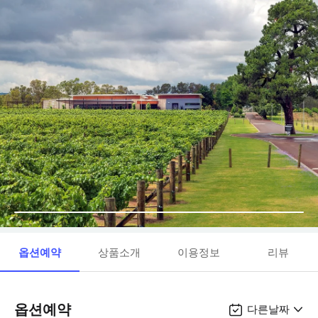
옵션예약
상품소개
이용정보
리뷰
옵션예약
다른날짜