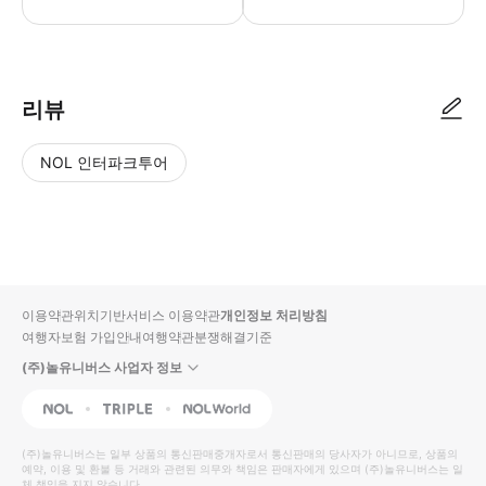
● 예약접수 후 확정이 되면 이용가능합니다. ● 바우처에 안내된 사용 방법
리뷰
NOL 인터파크투어
NOL
별
사
에서
점
진/
작성
높
동
된
은
영
리뷰
순
상
이용약관
위치기반서비스 이용약관
개인정보 처리방침
입니
여행자보험 가입안내
여행약관
분쟁해결기준
다.
(주)놀유니버스 사업자 정보
별
사
NOL
Triple
Interpark Global
점
진/
높
동
(주)놀유니버스
는 일부 상품의 통신판매중개자로서 통신판매의 당사자가 아니므로, 상품의
예약, 이용 및 환불 등 거래와 관련된 의무와 책임은 판매자에게 있으며
은
영
(주)놀유니버스
는 일
체 책임을 지지 않습니다.