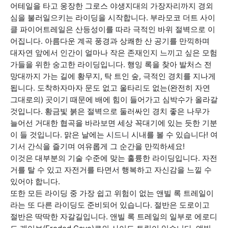
어테일을 타고 웅장한 그로스 야생지대의 가장자리까지 경외
심을 불러일으키는 라이딩을 시작합니다. 부라모코 더트 사이
클 파이어트레일은 산등성이를 따라 극적인 바위 절벽으로 이
어집니다. 아름다운 계곡 풍경과 상쾌한 산 공기를 만끽하며
대자연 앞에서 인간이 얼마나 작은 존재인지 느끼고 싶은 모험
가들을 위한 숭고한 라이딩입니다. 행잉 록을 찾아 발처스 전
망대까지 가는 길에 황무지, 탁 트인 숲, 극적인 경치를 지나게
됩니다. 도착하자마자 문도 없고 울타리도 없는(완전히 자연
그대로의) 곳이기 때문에 배에 힘이 들어가고 심박수가 올라갈
것입니다. 황금빛 붉은 절벽으로 둘러싸인 경치 좋은 나무가
늘어선 거대한 협곡을 바라보면 세상 꼭대기에 있는 듯한 기분
이 들 것입니다. 맑은 날에는 시드니 시내를 볼 수 있습니다! 여
기서 간식을 즐기며 여유롭게 그 순간을 만끽하세요!
이것은 대부분의 기술 수준에 맞는 훌륭한 라이딩입니다. 자전
거를 탈 수 있고 자전거를 타면서 행복하고 자신감을 느낄 수
있어야 합니다.
또한 모든 라이딩 중 가장 쉽고 위험이 없는 앤빌 록 트레일이
라는 또 다른 라이딩도 준비되어 있습니다. 절반은 도로이고
절반은 딱딱한 자갈길입니다. 앤빌 록 트레일의 일부로 에로디