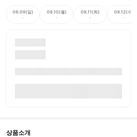
08.09(일)
08.10(월)
08.11(화)
08.12(수)
-
-
-
-
상품소개