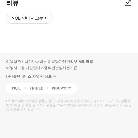
리뷰
NOL 인터파크투어
NOL
별
사
에서
점
진/
작성
높
동
된
은
영
리뷰
순
상
이용약관
위치기반서비스 이용약관
개인정보 처리방침
입니
여행자보험 가입안내
여행약관
분쟁해결기준
다.
(주)놀유니버스 사업자 정보
별
사
NOL
Triple
Interpark Global
점
진/
높
동
(주)놀유니버스
는 일부 상품의 통신판매중개자로서 통신판매의 당사자가 아니므로, 상품의
예약, 이용 및 환불 등 거래와 관련된 의무와 책임은 판매자에게 있으며
은
영
(주)놀유니버스
는 일
체 책임을 지지 않습니다.
순
상