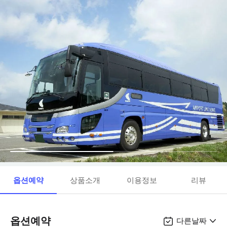
옵션예약
상품소개
이용정보
리뷰
옵션예약
다른날짜