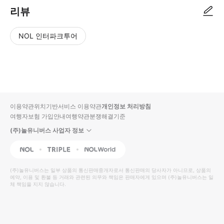
리뷰
NOL 인터파크투어
NOL
별
사
에서
점
진/
작성
높
동
된
은
영
리뷰
순
상
이용약관
위치기반서비스 이용약관
개인정보 처리방침
입니
여행자보험 가입안내
여행약관
분쟁해결기준
다.
(주)놀유니버스 사업자 정보
별
사
NOL
Triple
Interpark Global
점
진/
높
동
(주)놀유니버스
는 일부 상품의 통신판매중개자로서 통신판매의 당사자가 아니므로, 상품의
예약, 이용 및 환불 등 거래와 관련된 의무와 책임은 판매자에게 있으며
은
영
(주)놀유니버스
는 일
체 책임을 지지 않습니다.
순
상