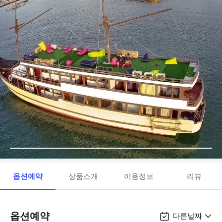
옵션예약
상품소개
이용정보
리뷰
옵션예약
다른날짜