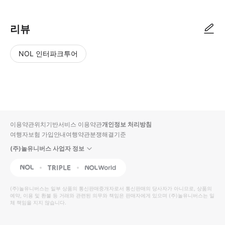
리뷰
NOL 인터파크투어
NOL
별
사
에서
점
진/
작성
높
동
된
은
영
리뷰
순
상
이용약관
위치기반서비스 이용약관
개인정보 처리방침
입니
여행자보험 가입안내
여행약관
분쟁해결기준
다.
(주)놀유니버스 사업자 정보
별
사
NOL
Triple
Interpark Global
점
진/
높
동
(주)놀유니버스
는 일부 상품의 통신판매중개자로서 통신판매의 당사자가 아니므로, 상품의
예약, 이용 및 환불 등 거래와 관련된 의무와 책임은 판매자에게 있으며
은
영
(주)놀유니버스
는 일
체 책임을 지지 않습니다.
순
상