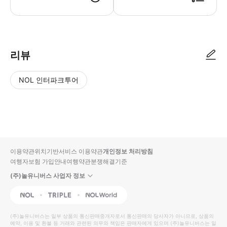
● 예약접수 후 확정이 되면 이용가능합니다. ● 바우처에 안내된 사용 방법
리뷰
NOL 인터파크투어
NOL
별
사
에서
점
진/
작성
높
동
된
은
영
리뷰
순
상
이용약관
위치기반서비스 이용약관
개인정보 처리방침
입니
여행자보험 가입안내
여행약관
분쟁해결기준
다.
(주)놀유니버스 사업자 정보
별
사
NOL
Triple
Interpark Global
점
진/
높
동
(주)놀유니버스
는 일부 상품의 통신판매중개자로서 통신판매의 당사자가 아니므로, 상품의
예약, 이용 및 환불 등 거래와 관련된 의무와 책임은 판매자에게 있으며
은
영
(주)놀유니버스
는 일