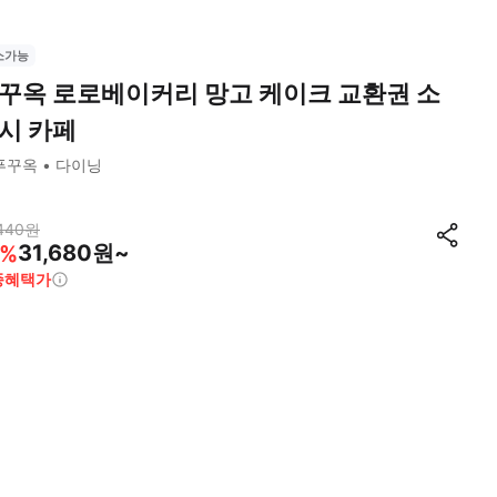
소가능
꾸옥 로로베이커리 망고 케이크 교환권 소
시 카페
푸꾸옥
다이닝
440
원
31,680원~
%
종혜택가