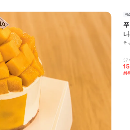
취
푸
나
37,
15
최