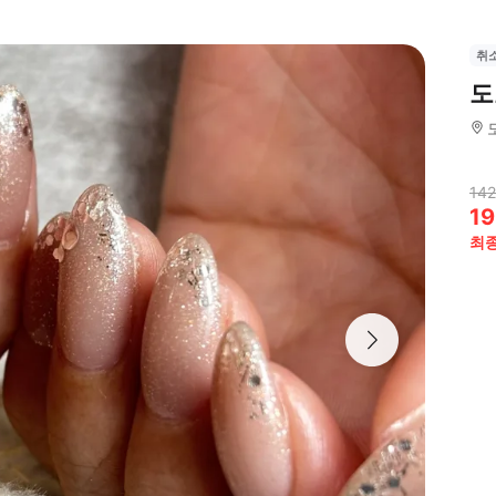
취
도
142
19
최