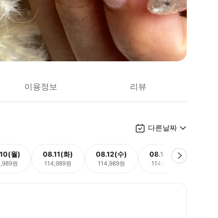
이용정보
리뷰
다른날짜
.10(월)
08.11(화)
08.12(수)
08.13(목)
08.
4,989원
114,989원
114,989원
114,989원
114