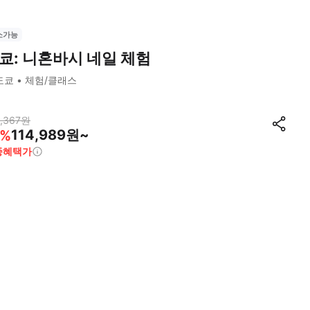
소가능
쿄: 니혼바시 네일 체험
도쿄
체험/클래스
,367
원
114,989원~
%
종혜택가