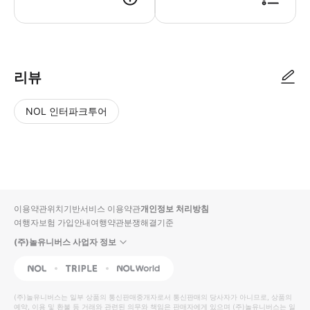
● 예약접수 후 확정이 되면 이용가능합니다. ● 바우처에 안내된 사용 방법
리뷰
NOL 인터파크투어
NOL
별
사
에서
점
진/
작성
높
동
된
은
영
리뷰
순
상
이용약관
위치기반서비스 이용약관
개인정보 처리방침
입니
여행자보험 가입안내
여행약관
분쟁해결기준
다.
(주)놀유니버스 사업자 정보
별
사
NOL
Triple
Interpark Global
점
진/
높
동
(주)놀유니버스
는 일부 상품의 통신판매중개자로서 통신판매의 당사자가 아니므로, 상품의
예약, 이용 및 환불 등 거래와 관련된 의무와 책임은 판매자에게 있으며
은
영
(주)놀유니버스
는 일