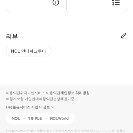
● 예약접수 후 확정이 되면 이용가능합니다. ● 바우처에 안내된 사용 방법
리뷰
NOL 인터파크투어
NOL
별
사
에서
점
진/
작성
높
동
된
은
영
리뷰
순
상
이용약관
위치기반서비스 이용약관
개인정보 처리방침
입니
여행자보험 가입안내
여행약관
분쟁해결기준
다.
(주)놀유니버스 사업자 정보
별
사
NOL
Triple
Interpark Global
점
진/
높
동
(주)놀유니버스
는 일부 상품의 통신판매중개자로서 통신판매의 당사자가 아니므로, 상품의