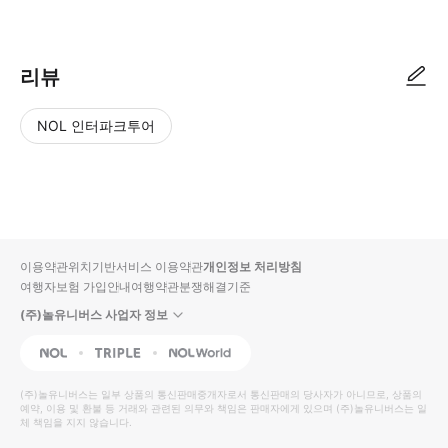
● 예약접수 후 확정이 되면 이용가능합니다. ● 바우처에 안내된 사용 방법
리뷰
NOL 인터파크투어
NOL
별
사
에서
점
진/
작성
높
동
된
은
영
리뷰
순
상
이용약관
위치기반서비스 이용약관
개인정보 처리방침
입니
여행자보험 가입안내
여행약관
분쟁해결기준
다.
(주)놀유니버스 사업자 정보
별
사
NOL
Triple
Interpark Global
점
진/
높
동
(주)놀유니버스
는 일부 상품의 통신판매중개자로서 통신판매의 당사자가 아니므로, 상품의
예약, 이용 및 환불 등 거래와 관련된 의무와 책임은 판매자에게 있으며
은
영
(주)놀유니버스
는 일
체 책임을 지지 않습니다.
순
상