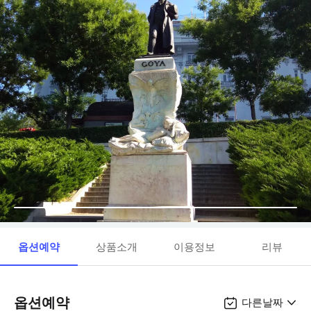
옵션예약
상품소개
이용정보
리뷰
옵션예약
다른날짜