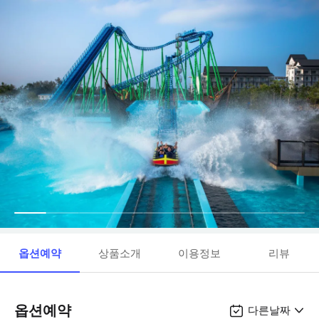
옵션예약
상품소개
이용정보
리뷰
옵션예약
다른날짜