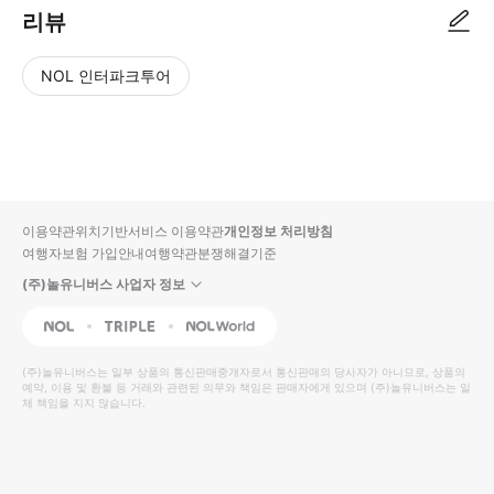
리뷰
NOL 인터파크투어
NOL
별
사
에서
점
진/
작성
높
동
된
은
영
리뷰
순
상
이용약관
위치기반서비스 이용약관
개인정보 처리방침
입니
여행자보험 가입안내
여행약관
분쟁해결기준
다.
(주)놀유니버스 사업자 정보
별
사
NOL
Triple
Interpark Global
점
진/
높
동
(주)놀유니버스
는 일부 상품의 통신판매중개자로서 통신판매의 당사자가 아니므로, 상품의
예약, 이용 및 환불 등 거래와 관련된 의무와 책임은 판매자에게 있으며
은
영
(주)놀유니버스
는 일
체 책임을 지지 않습니다.
순
상