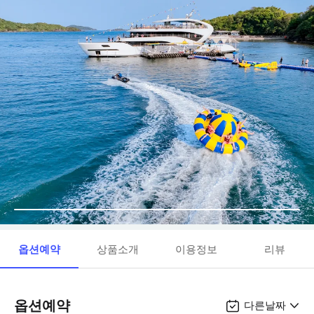
옵션예약
상품소개
이용정보
리뷰
옵션예약
다른날짜