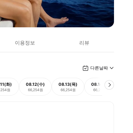
이용정보
리뷰
다른날짜
.11(화)
08.12(수)
08.13(목)
08.14(금)
08.
,254원
66,254원
66,254원
66,254원
66,