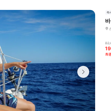
즉
바
82,
19
최