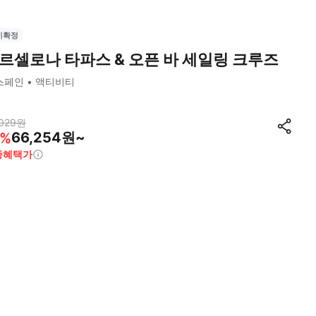
시확정
르셀로나 타파스 & 오픈 바 세일링 크루즈
스페인
액티비티
029
원
66,254원~
%
종혜택가