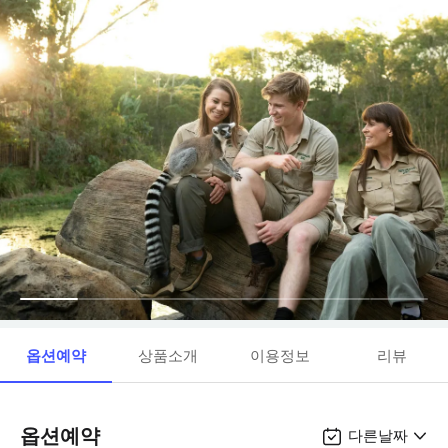
옵션예약
상품소개
이용정보
리뷰
옵션예약
다른날짜