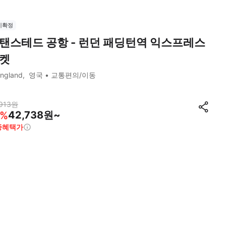
시확정
탠스테드 공항 - 런던 패딩턴역 익스프레스
켓
ngland
영국
교통편의/이동
913
원
42,738원~
%
종혜택가