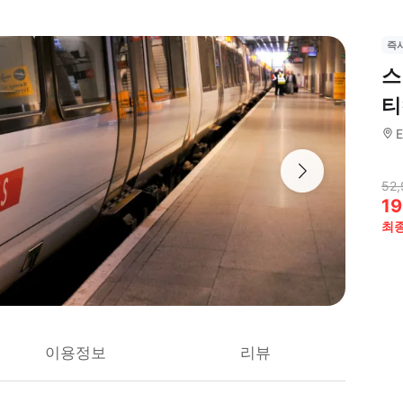
즉
스
티
E
52,
19
최
이용정보
리뷰