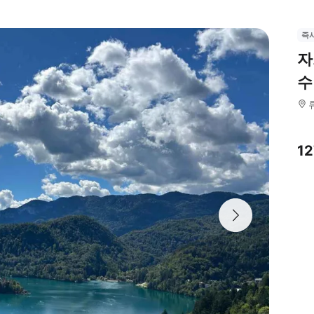
즉
자
수
1