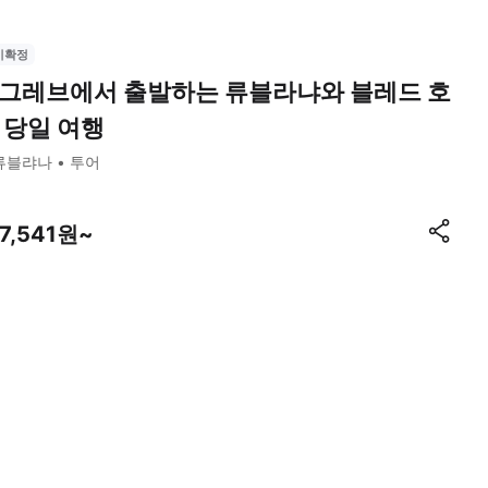
시확정
그레브에서 출발하는 류블라냐와 블레드 호
 당일 여행
류블랴나
투어
27,541원~