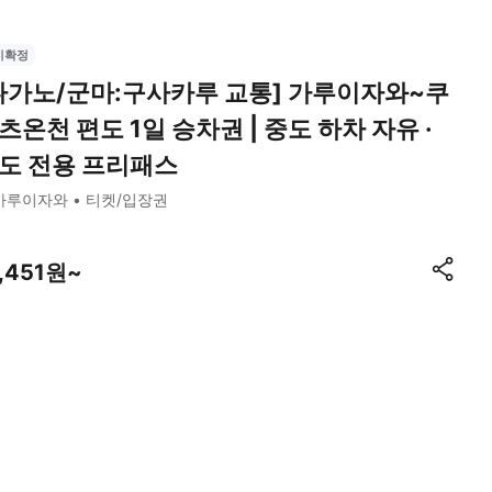
시확정
나가노/군마:구사카루 교통] 가루이자와~쿠
츠온천 편도 1일 승차권 | 중도 하차 자유 ·
도 전용 프리패스
가루이자와
티켓/입장권
9,451원~