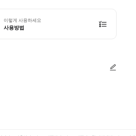
반자(만 6세 이상) 1명당 만 1세~5세 어린이 2명까지는 무료입니다. 3명 
이렇게 사용하세요
사용방법
 승차권을 열어주시기 바랍니다. 2) 디지털 승차권의 '이용' 버튼을 눌러주시
사진/동영상
사진/동영상