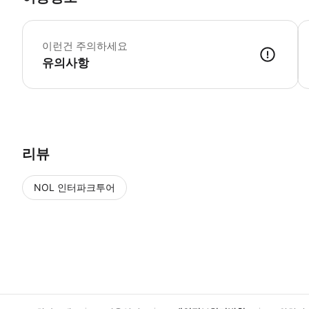
동
이런건 주의하세요
유의사항
승차권 이용 방법 1) 구입 시 발송 드린 바우처 링크를 클릭하여 디지털
리뷰
NOL 인터파크투어
NOL
에서 작성된 리뷰 입니다.
별점 높은순
별점 높은순