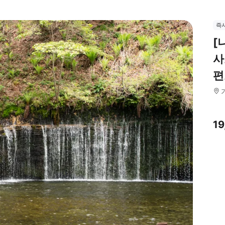
즉
[
사
편
1