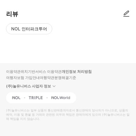
리뷰
NOL 인터파크투어
NOL
별
사
에서
점
진/
작성
높
동
된
은
영
리뷰
순
상
이용약관
위치기반서비스 이용약관
개인정보 처리방침
입니
여행자보험 가입안내
여행약관
분쟁해결기준
다.
(주)놀유니버스 사업자 정보
별
사
NOL
Triple
Interpark Global
점
진/
높
동
(주)놀유니버스
는 일부 상품의 통신판매중개자로서 통신판매의 당사자가 아니므로, 상품의
예약, 이용 및 환불 등 거래와 관련된 의무와 책임은 판매자에게 있으며
은
영
(주)놀유니버스
는 일
체 책임을 지지 않습니다.
순
상