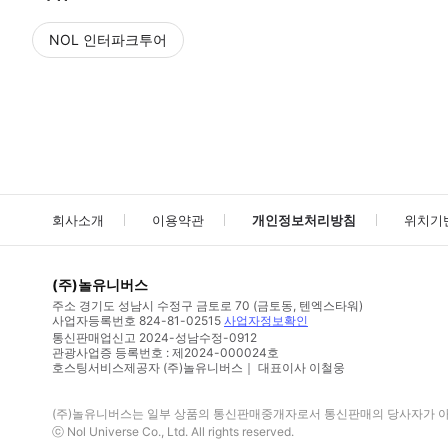
NOL 인터파크투어
NOL
에서 작성된 리뷰 입니다.
별점 높은순
별점 높은순
회사소개
이용약관
개인정보처리방침
위치기
(주)놀유니버스
주소
경기도 성남시 수정구 금토로 70 (금토동, 텐엑스타워)
사업자등록번호
824-81-02515
사업자정보확인
통신판매업신고
2024-성남수정-0912
관광사업증 등록번호 : 제2024-000024호
호스팅서비스제공자 (주)놀유니버스｜ 대표이사 이철웅
(주)놀유니버스
는 일부 상품의 통신판매중개자로서 통신판매의 당사자가 아니
ⓒ
Nol Universe Co
., Ltd. All rights reserved.