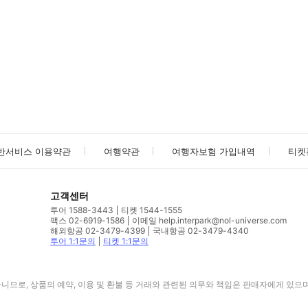
사진/동영상
사진/동영상
반서비스 이용약관
여행약관
여행자보험 가입내역
티켓
고객센터
투어 1588-3443
티켓 1544-1555
팩스 02-6919-1586
이메일 help.interpark@nol-universe.com
해외항공 02-3479-4399
국내항공 02-3479-4340
투어 1:1문의
티켓 1:1문의
므로, 상품의 예약, 이용 및 환불 등 거래와 관련된 의무와 책임은 판매자에게 있으