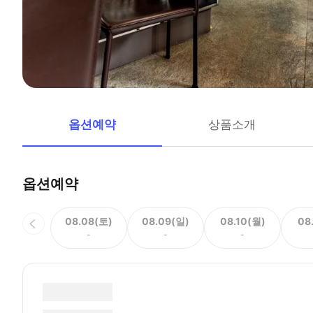
옵션예약
상품소개
옵션예약
08.08(토)
08.09(일)
08.10(월)
08
-
-
-