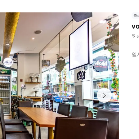
즉
v
일