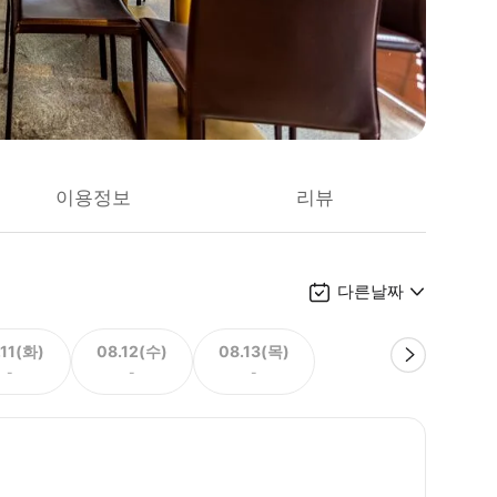
이용정보
리뷰
다른날짜
.11(화)
08.12(수)
08.13(목)
-
-
-