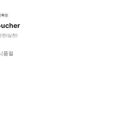
시확정
oucher
선전(심천)
시품절