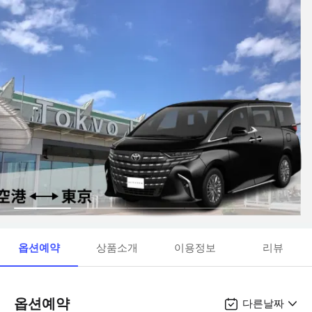
옵션예약
상품소개
이용정보
리뷰
옵션예약
다른날짜