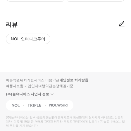
현지 여행사에서 참여일 4~5일 전에 연락을 드립니다. 드라이버 정보와 차량
리뷰
NOL 인터파크투어
NOL
별
사
에서
점
진/
작성
높
동
된
은
영
리뷰
순
상
이용약관
위치기반서비스 이용약관
개인정보 처리방침
입니
여행자보험 가입안내
여행약관
분쟁해결기준
다.
(주)놀유니버스 사업자 정보
별
사
NOL
Triple
Interpark Global
점
진/
높
동
(주)놀유니버스
는 일부 상품의 통신판매중개자로서 통신판매의 당사자가 아니므로, 상품의
예약, 이용 및 환불 등 거래와 관련된 의무와 책임은 판매자에게 있으며
은
영
(주)놀유니버스
는 일
체 책임을 지지 않습니다.
순
상