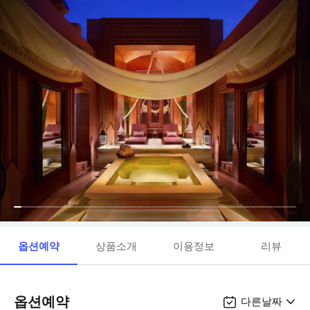
옵션예약
상품소개
이용정보
리뷰
옵션예약
다른날짜