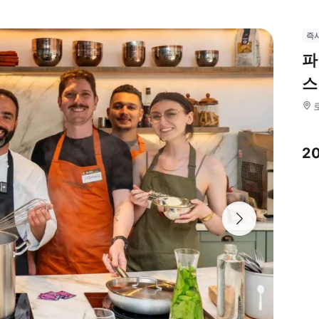
즉
파
스
2