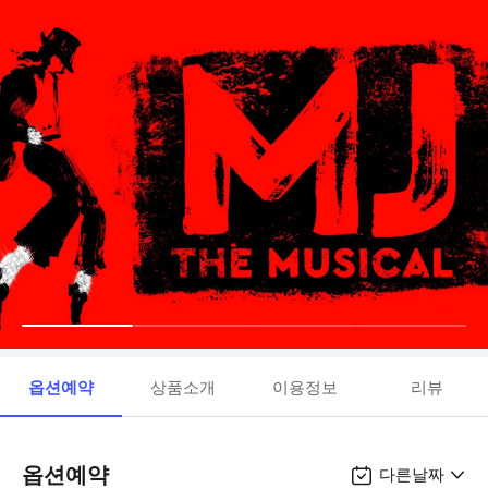
옵션예약
상품소개
이용정보
리뷰
옵션예약
다른날짜