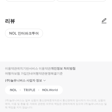
방문 시 e-티켓을 보여주어야 사용이 가능합니다. 데이터 환경이 좋지 않
리뷰
NOL 인터파크투어
NOL
별
사
에서
점
진/
작성
높
동
된
은
영
리뷰
순
상
이용약관
위치기반서비스 이용약관
개인정보 처리방침
입니
여행자보험 가입안내
여행약관
분쟁해결기준
다.
(주)놀유니버스 사업자 정보
별
사
NOL
Triple
Interpark Global
점
진/
높
동
(주)놀유니버스
는 일부 상품의 통신판매중개자로서 통신판매의 당사자가 아니므로, 상품의
예약, 이용 및 환불 등 거래와 관련된 의무와 책임은 판매자에게 있으며
은
영
(주)놀유니버스
는 일
체 책임을 지지 않습니다.
순
상