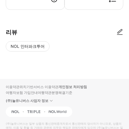
바우처 인쇄 후 지참 미팅 포인트에서 바우처 제시 후 이용 지정한 날짜에만 이
리뷰
NOL 인터파크투어
NOL
별
사
에서
점
진/
작성
높
동
된
은
영
리뷰
순
상
이용약관
위치기반서비스 이용약관
개인정보 처리방침
입니
여행자보험 가입안내
여행약관
분쟁해결기준
다.
(주)놀유니버스 사업자 정보
별
사
NOL
Triple
Interpark Global
점
진/
높
동
(주)놀유니버스
는 일부 상품의 통신판매중개자로서 통신판매의 당사자가 아니므로, 상품의
예약, 이용 및 환불 등 거래와 관련된 의무와 책임은 판매자에게 있으며
은
영
(주)놀유니버스
는 일