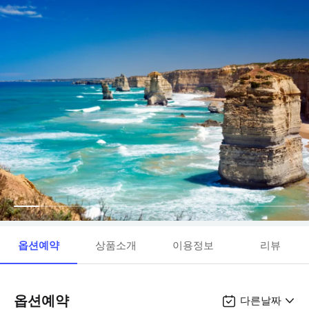
옵션예약
상품소개
이용정보
리뷰
옵션예약
다른날짜