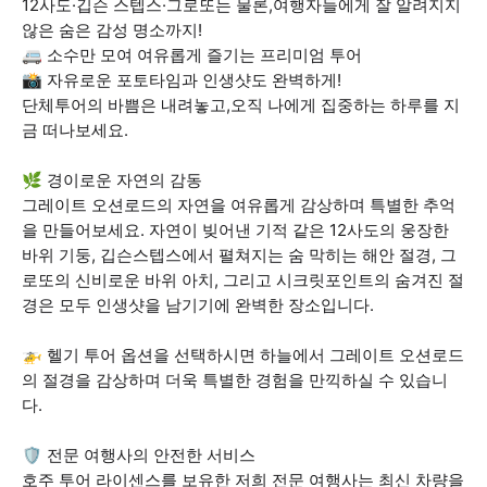
12사도·깁슨 스텝스·그로또는 물론,여행자들에게 잘 알려지지
않은 숨은 감성 명소까지!
🚐 소수만 모여 여유롭게 즐기는 프리미엄 투어
📸 자유로운 포토타임과 인생샷도 완벽하게!
단체투어의 바쁨은 내려놓고,오직 나에게 집중하는 하루를 지
금 떠나보세요.
🌿 경이로운 자연의 감동
그레이트 오션로드의 자연을 여유롭게 감상하며 특별한 추억
을 만들어보세요. 자연이 빚어낸 기적 같은 12사도의 웅장한
바위 기둥, 깁슨스텝스에서 펼쳐지는 숨 막히는 해안 절경, 그
로또의 신비로운 바위 아치, 그리고 시크릿포인트의 숨겨진 절
경은 모두 인생샷을 남기기에 완벽한 장소입니다.
🚁 헬기 투어 옵션을 선택하시면 하늘에서 그레이트 오션로드
의 절경을 감상하며 더욱 특별한 경험을 만끽하실 수 있습니
다.
🛡️ 전문 여행사의 안전한 서비스
호주 투어 라이센스를 보유한 저희 전문 여행사는 최신 차량을