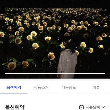
옵션예약
상품소개
이용정보
리뷰
옵션예약
다른날짜