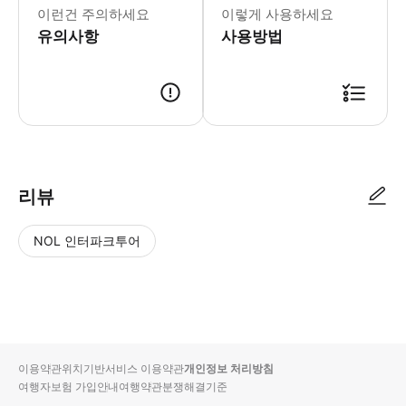
탬랩 보태니컬 가든 오사카는 나가이 공원 
이런건 주의하세요
이렇게 사용하세요
- Tip * 방문 전에 에서 최신 입장
유의사항
- 추가정보 * 사전 예약:3개월 전에 
사용방법
리뷰
NOL 인터파크투어
NOL
별
사
에서
점
진/
작성
높
동
된
은
영
리뷰
순
상
이용약관
위치기반서비스 이용약관
개인정보 처리방침
입니
여행자보험 가입안내
여행약관
분쟁해결기준
다.