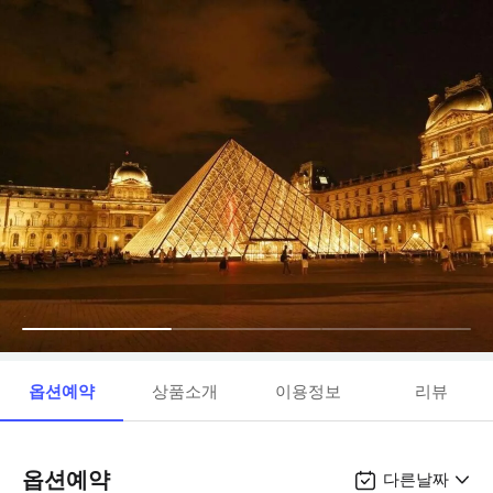
옵션예약
상품소개
이용정보
리뷰
옵션예약
다른날짜