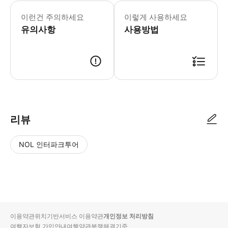
📢 투어 정보 - 만나는 시간 : 수,
이런건 주의하세요
이렇게 사용하세요
유의사항
사용방법
📢 투어 정보 - 만나는 시간 : 수,금 17시 50분 - 만나는 장소 : 루
리뷰
NOL 인터파크투어
NOL
별
사
에서
점
진/
작성
높
동
된
은
영
리뷰
순
상
이용약관
위치기반서비스 이용약관
개인정보 처리방침
입니
여행자보험 가입안내
여행약관
분쟁해결기준